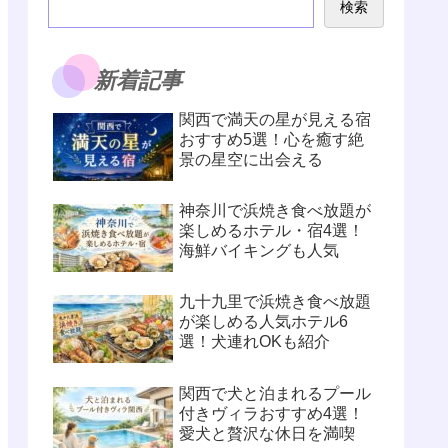
検索
新着記事
関西で満天の星が見える宿
おすすめ5選！心を癒す絶
景の星空に出会える
神奈川で浜焼き食べ放題が
楽しめるホテル・宿4選！
海鮮バイキングも人気
九十九里で浜焼き食べ放題
が楽しめる人気ホテル6
選！犬連れOKも紹介
関西で犬と泊まれるプール
付きヴィラおすすめ4選！
愛犬と贅沢な休日を満喫