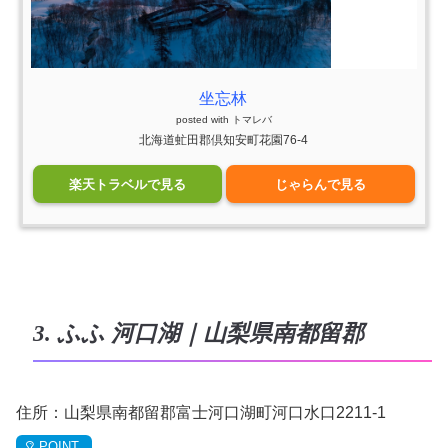
坐忘林
posted with
トマレバ
北海道虻田郡倶知安町花園76-4
楽天トラベルで見る
じゃらんで見る
3. ふふ 河口湖｜山梨県南都留郡
住所：山梨県南都留郡富士河口湖町河口水口2211-1