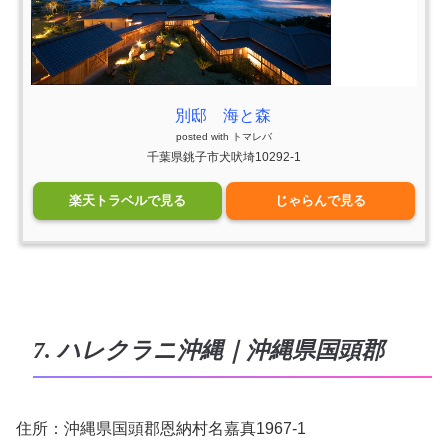
別邸 海と森
posted with
トマレバ
千葉県銚子市犬吠埼10292-1
楽天トラベルで見る
じゃらんで見る
7. ハレクラニ沖縄｜沖縄県国頭郡
住所：沖縄県国頭郡恩納村名嘉真1967-1