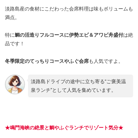
淡路島産の食材にこだわった会席料理は味もボリュームも
満点。
特に
鯛の活造りフルコースに伊勢エビ＆アワビ舟盛付
は絶
品です！
冬季限定のてっちりコースやふぐ会席
も人気ですよ。
淡路島ドライブの途中に立ち寄る“ご褒美温
泉ランチ”として人気を集めています。
★鳴門海峡の絶景と鯛やふぐランチでリゾート気分★