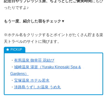
記念日やリフレッシュ旅、ちょっとしたご褒美時間
にもぴ
ったりですよ♪
もう一度、紹介した宿をチェック▼
※ホテル名をクリックするとポイントがたくさん貯まる楽
天トラベルのサイトに飛びます。
・
有馬温泉 御幸荘 花結び
・
城崎温泉 湯楽（Yuraku Kinosaki Spa &
Gardens）
・
宝塚温泉 ホテル若水
・
淡路島うずしお温泉 うめ丸