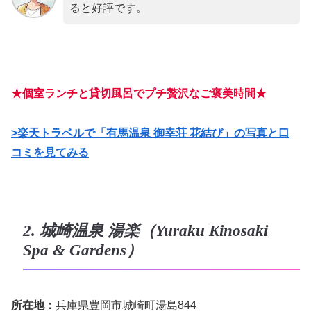
ると好評です。
★個室ランチと貸切風呂でプチ贅沢なご褒美時間★
>楽天トラベルで「有馬温泉 御幸荘 花結び」の写真と口
コミを見てみる
2. 城崎温泉 湯楽（Yuraku Kinosaki
Spa & Gardens）
所在地：
兵庫県豊岡市城崎町湯島844