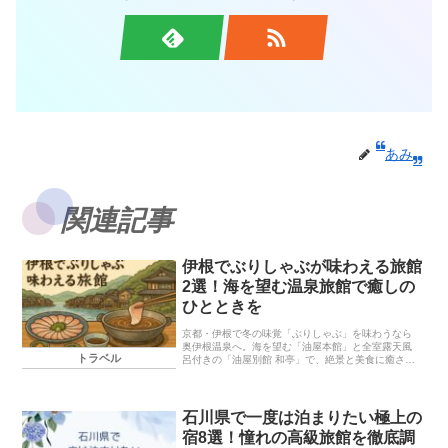
あみ
関連記事
伊根でぶりしゃぶが味わえる旅館
2選！海を望む温泉旅館で癒しの
ひとときを
京都・伊根で冬の味覚「ぶりしゃぶ」を味わうなら
奥伊根温泉へ。海を望む「油屋本館」と全室露天風
トラベル
呂付きの「油屋別館 和亭」で、絶景と美食に癒され
る贅沢なひとときを。
石川県で一度は泊まりたい極上の
宿8選！憧れの高級旅館を徹底調