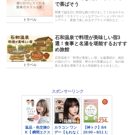
で喜ばそう
関東で誕生日に特別な飾り付けをしてくれるホテル
を紹介！スタイリッシュなデコレーションやバルー
トラベル
ンアート、家族で楽しめるサプライズ演出など、特
別な一日を過ごせるホテル5選を詳しく解説します。
大切な人と忘れられないひとときを演出したい方に
おすすめです。
石和温泉で料理が美味しい宿3
選！食事と名湯を堪能するおすす
め旅館
石和温泉で「料理が美味しい宿」を厳選紹介。銘石
の宿かげつ・和穣苑・華やぎの章慶山など、旬の味
トラベル
覚と名湯を堪能できる人気旅館をまとめました。
スポンサーリンク