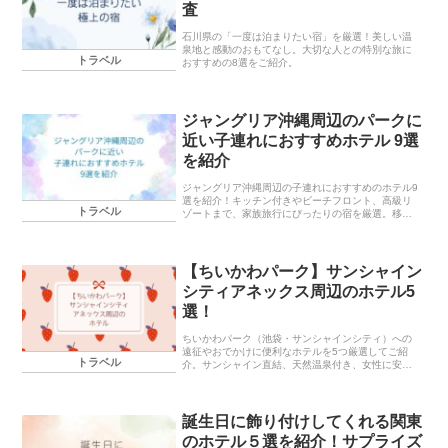
査
石川県の「一度は泊まりたい宿」を厳選！美しい温
泉地と感動のおもてなし。大切な人との特別な旅に
トラベル
おすすめの8選をご紹介。
ジャングリア沖縄周辺のパークに
近い子連れにおすすめホテル 9選
を紹介
ジャングリア沖縄周辺の子連れにおすすめのホテル9
選を紹介！キッチン付きやビーチフロント、高級リ
トラベル
ゾートまで、家族旅行にぴったりの宿を厳選。移動
の負担を減らし、快適に過ごせるホテル選びのポイ
ントも解説。沖縄旅行を思い切り楽しむための参考
にしてください！
【ちいかわパーク】サンシャイン
シティアネックス周辺のホテル5
選！
ちいかわパーク（池袋・サンシャインシティ）への
遠征やおでかけに便利なホテルを5つ厳選してご紹
トラベル
介。サンシャイン直結、天然温泉付き、女性に安心
の宿など、快適に宿泊できるホテルが見つかりま
す！
誕生日に飾り付けしてくれる関東
のホテル５選を紹介！サプライズ