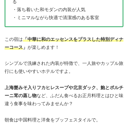
る
・落ち着いた和モダンの内装が人気
・ミニマルながら快適で清潔感のある客室
この宿は
「中華に和のエッセンスをプラスした特別ディナ
ーコース
」
が楽しめます！
シンプルで洗練された内装が特徴で、一人旅やカップル旅
行にも使いやすいホテルですよ。
上海蟹みそ入りフカヒレスープや北京ダック、鮑とポルチ
ーニ茸の蒸し物
など、ふだん食べるお正月料理とはひと味
違う食事を味わってみませんか？
朝食は中国料理と洋食をブッフェスタイルで。