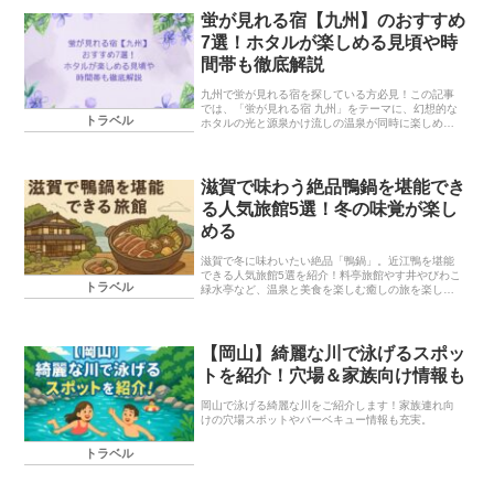
更のルールまで詳しく紹介。
蛍が見れる宿【九州】のおすすめ
7選！ホタルが楽しめる見頃や時
間帯も徹底解説
九州で蛍が見れる宿を探している方必見！この記事
では、「蛍が見れる宿 九州」をテーマに、幻想的な
トラベル
ホタルの光と源泉かけ流しの温泉が同時に楽しめ
る、癒しの宿7選をご紹介しています。由布院温泉の
人気宿をはじめ、耶馬溪や菊池渓谷など、自然豊か
なロケーションで心も体も癒される宿が勢ぞろい。
初夏の旅を幻想的な夜にしたい方は、ぜひチェック
滋賀で味わう絶品鴨鍋を堪能でき
してみてくださいね。
る人気旅館5選！冬の味覚が楽し
める
滋賀で冬に味わいたい絶品「鴨鍋」。近江鴨を堪能
できる人気旅館5選を紹介！料亭旅館やす井やびわこ
トラベル
緑水亭など、温泉と美食を楽しむ癒しの旅を楽しん
でください。
【岡山】綺麗な川で泳げるスポッ
トを紹介！穴場＆家族向け情報も
岡山で泳げる綺麗な川をご紹介します！家族連れ向
けの穴場スポットやバーベキュー情報も充実。
トラベル