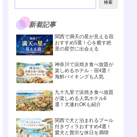
検索
新着記事
関西で満天の星が見える宿
おすすめ5選！心を癒す絶
景の星空に出会える
神奈川で浜焼き食べ放題が
楽しめるホテル・宿4選！
海鮮バイキングも人気
九十九里で浜焼き食べ放題
が楽しめる人気ホテル6
選！犬連れOKも紹介
関西で犬と泊まれるプール
付きヴィラおすすめ4選！
愛犬と贅沢な休日を満喫