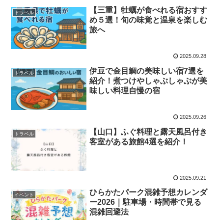
【三重】牡蠣が食べれる宿おすす
トラベル
め５選！旬の味覚と温泉を楽しむ
旅へ
2025.09.28
伊豆で金目鯛の美味しい宿7選を
トラベル
紹介！煮つけやしゃぶしゃぶが美
味しい料理自慢の宿
2025.09.26
【山口】ふぐ料理と露天風呂付き
トラベル
客室がある旅館4選を紹介！
2025.09.21
ひらかたパーク混雑予想カレンダ
イベント
ー2026｜駐車場・時間帯で見る
混雑回避法