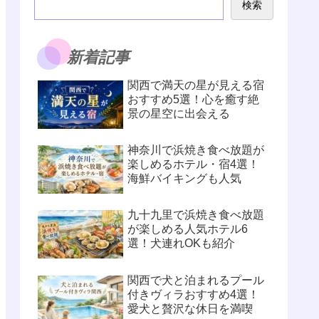
検索
新着記事
関西で満天の星が見える宿
おすすめ5選！心を癒す絶
景の星空に出会える
神奈川で浜焼き食べ放題が
楽しめるホテル・宿4選！
海鮮バイキングも人気
九十九里で浜焼き食べ放題
が楽しめる人気ホテル6
選！犬連れOKも紹介
関西で犬と泊まれるプール
付きヴィラおすすめ4選！
愛犬と贅沢な休日を満喫