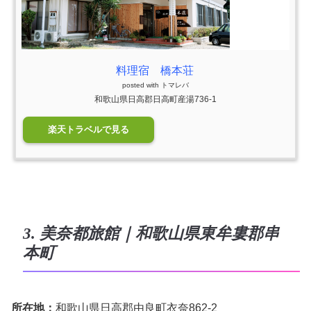
料理宿 橋本荘
posted with
トマレバ
和歌山県日高郡日高町産湯736-1
楽天トラベルで見る
3. 美奈都旅館｜和歌山県東牟婁郡串
本町
所在地：
和歌山県日高郡由良町衣奈862-2