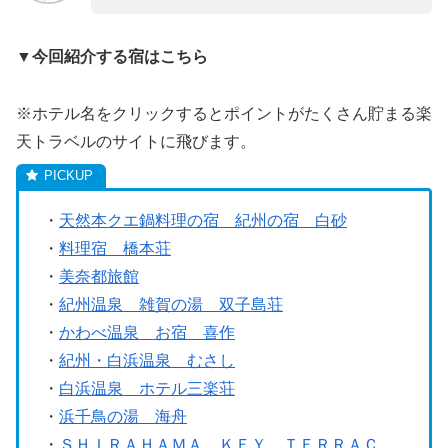
▼今回紹介する宿はこちら
※ホテル名をクリックするとポイントがたくさん貯まる楽
天トラベルのサイトに飛びます。
・
天然本クエ鍋料理の宿 紀州の宿 白砂
・
料理宿 橋本荘
・
美奈都旅館
・
紀州温泉 雑賀の湯 双子島荘
・
かわべ温泉 お宿 喜作
・
紀州・白浜温泉 むさし
・
白浜温泉 ホテル三楽荘
・
浜千鳥の湯 海舟
・
ＳＨＩＲＡＨＡＭＡ ＫＥＹ ＴＥＲＲＡＣ