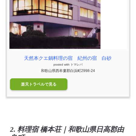
天然本クエ鍋料理の宿 紀州の宿 白砂
posted with
トマレバ
和歌山県西牟婁郡白浜町2998-24
楽天トラベルで見る
2. 料理宿 橋本荘｜和歌山県日高郡由