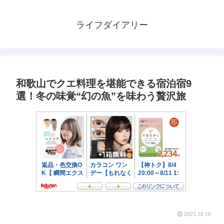
ライフダイアリー
和歌山でクエ料理を堪能できる宿泊宿9
選！冬の味覚“幻の魚”を味わう贅沢旅
2025.10.16