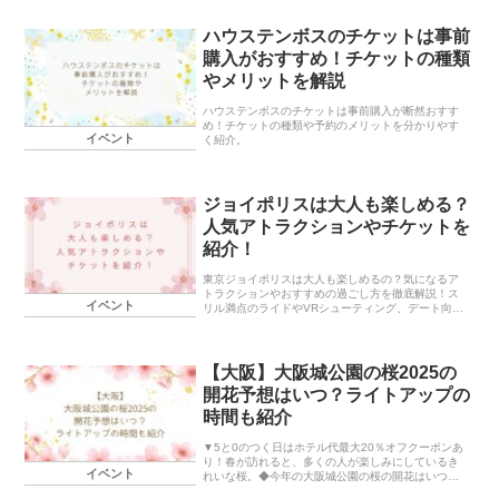
ハウステンボスのチケットは事前
購入がおすすめ！チケットの種類
やメリットを解説
ハウステンボスのチケットは事前購入が断然おすす
め！チケットの種類や予約のメリットを分かりやす
イベント
く紹介。
ジョイポリスは大人も楽しめる？
人気アトラクションやチケットを
紹介！
東京ジョイポリスは大人も楽しめるの？気になるア
トラクションやおすすめの過ごし方を徹底解説！ス
イベント
リル満点のライドやVRシューティング、デート向け
スポットまで、大人が夢中になれるポイントを詳し
く紹介します。雨の日でも快適に遊べる魅力や、お
得な割引情報もチェック！東京ジョイポリスでワク
ワクする一日を過ごしてみませんか？
【大阪】大阪城公園の桜2025の
開花予想はいつ？ライトアップの
時間も紹介
▼5と0のつく日はホテル代最大20％オフクーポンあ
り！春が訪れると、多くの人が楽しみにしているき
イベント
れいな桜。◆今年の大阪城公園の桜の開花はいつ？
◆満開のタイミングを知りたい！そんな疑問をお持