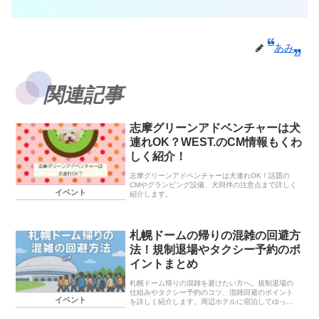
あみ
関連記事
志摩グリーンアドベンチャーは犬
連れOK？WEST.のCM情報もくわ
しく紹介！
志摩グリーンアドベンチャーは犬連れOK！話題の
CMやグランピング設備、犬同伴の注意点まで詳しく
イベント
紹介します。
札幌ドームの帰りの混雑の回避方
法！規制退場やタクシー予約のポ
イントまとめ
札幌ドーム帰りの混雑を避けたい方へ。規制退場の
仕組みやタクシー予約のコツ、混雑回避のポイント
イベント
を詳しく紹介します。周辺ホテルに宿泊してゆった
り過ごす方法も解説しています。