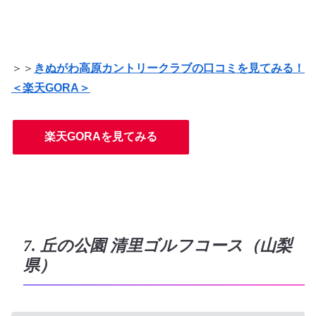
＞＞
きぬがわ高原カントリークラブの口コミを見てみる！
＜楽天GORA＞
楽天GORAを見てみる
7. 丘の公園 清里ゴルフコース（山梨
県）