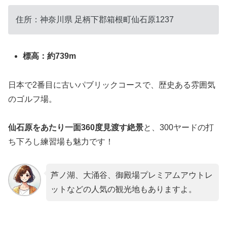
住所：
神奈川県
足柄下郡箱根町仙石原1237
標高：約739m
日本で2番目に古いパブリックコースで、歴史ある雰囲気
のゴルフ場。
仙石原をあたり一面360度見渡す絶景
と、300ヤードの打
ち下ろし練習場も魅力です！
芦ノ湖、大涌谷、御殿場プレミアムアウトレ
ットなどの人気の観光地もありますよ。