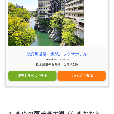
鬼怒川温泉 鬼怒川プラザホテル
posted with
トマレバ
栃木県日光市鬼怒川温泉滝530
楽天トラベルで見る
じゃらんで見る
7. きぬの宿 志季大瀞（しきおおと