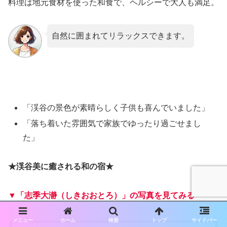
料理は地元食材を使った和食で、ヘルシーで大人も満足。
自然に囲まれてリラックスできます。
「渓谷の景色が素晴らしく子供も喜んでいました」
「落ち着いた雰囲気で家族でゆったり過ごせまし
た」
★渓谷美に癒される和の宿★
▼「志季大瀞（しきおおとろ）」の写真を見てみる
メニュー
ホーム
検索
トップ
サイドバー