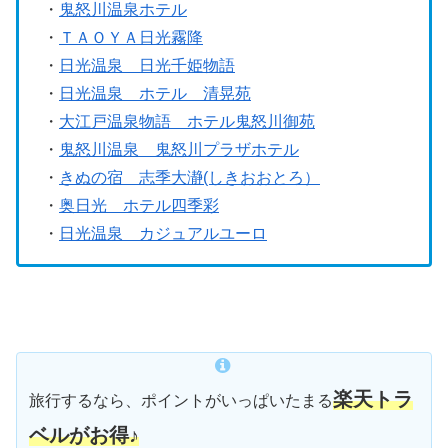
・
鬼怒川温泉ホテル
・
ＴＡＯＹＡ日光霧降
・
日光温泉 日光千姫物語
・
日光温泉 ホテル 清晃苑
・
大江戸温泉物語 ホテル鬼怒川御苑
・
鬼怒川温泉 鬼怒川プラザホテル
・
きぬの宿 志季大瀞(しきおおとろ）
・
奥日光 ホテル四季彩
・
日光温泉 カジュアルユーロ
楽天トラ
旅行するなら、ポイントがいっぱいたまる
ベルがお得♪