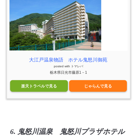
大江戸温泉物語 ホテル鬼怒川御苑
posted with
トマレバ
栃木県日光市藤原1－1
楽天トラベルで見る
じゃらんで見る
6. 鬼怒川温泉 鬼怒川プラザホテル