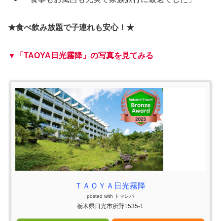
★食べ飲み放題で子連れも安心！★
▼「TAOYA日光霧降」の写真を見てみる
ＴＡＯＹＡ日光霧降
posted with
トマレバ
栃木県日光市所野1535-1