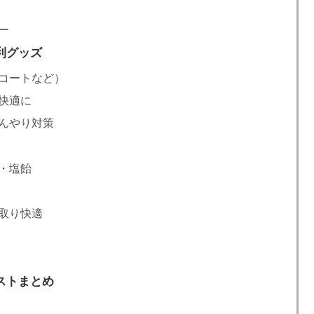
ー
利グッズ
コートなど）
快適に
んやり対策
・塩飴
取り快適
ストまとめ