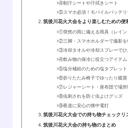
④制汗シートや汗拭きシート
⑤スマホ必須！モバイルバッテリ
筑後川花火大会をより楽しむための便
①突然の雨に備える雨具（レイン
②三脚・スマホホルダーで撮影を
③冷却タオルや冷却スプレーでひ
④飲み物の保冷に役立つアイテム
⑤塩分補給のための塩タブレット
⑥折りたたみ椅子でゆったり鑑賞
⑦レジャーシート・座布団で場所
⑧虫刺されを防ぐ虫よけグッズ
⑨夜道に安心の懐中電灯
筑後川花火大会での持ち物チェックリ
筑後川花火大会の持ち物のまとめ