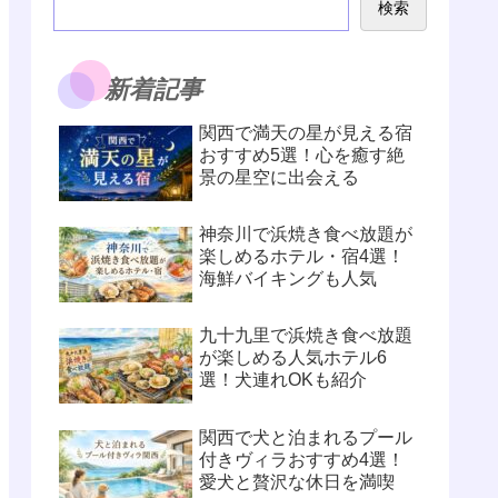
検索
新着記事
関西で満天の星が見える宿
おすすめ5選！心を癒す絶
景の星空に出会える
神奈川で浜焼き食べ放題が
楽しめるホテル・宿4選！
海鮮バイキングも人気
九十九里で浜焼き食べ放題
が楽しめる人気ホテル6
選！犬連れOKも紹介
関西で犬と泊まれるプール
付きヴィラおすすめ4選！
愛犬と贅沢な休日を満喫